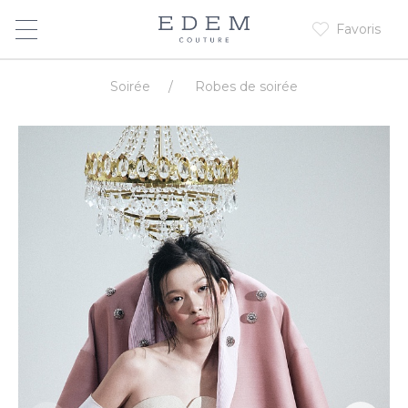
Favoris
Soirée
/
Robes de soirée